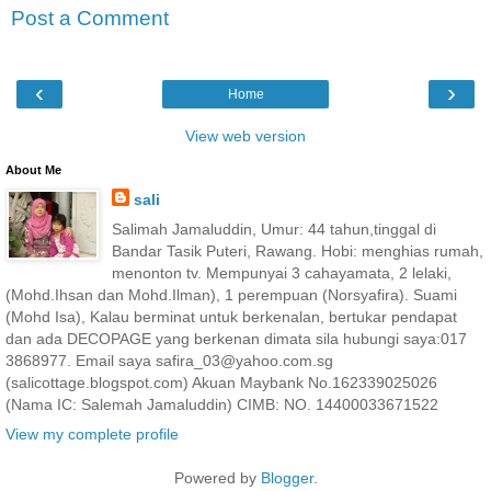
Post a Comment
‹
›
Home
View web version
About Me
sali
Salimah Jamaluddin, Umur: 44 tahun,tinggal di
Bandar Tasik Puteri, Rawang. Hobi: menghias rumah,
menonton tv. Mempunyai 3 cahayamata, 2 lelaki,
(Mohd.Ihsan dan Mohd.Ilman), 1 perempuan (Norsyafira). Suami
(Mohd Isa), Kalau berminat untuk berkenalan, bertukar pendapat
dan ada DECOPAGE yang berkenan dimata sila hubungi saya:017
3868977. Email saya safira_03@yahoo.com.sg
(salicottage.blogspot.com) Akuan Maybank No.162339025026
(Nama IC: Salemah Jamaluddin) CIMB: NO. 14400033671522
View my complete profile
Powered by
Blogger
.